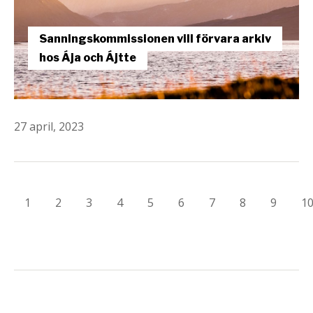
Sanningskommissionen vill förvara arkiv
hos Ája och Ájtte
27 april, 2023
1
2
3
4
5
6
7
8
9
1