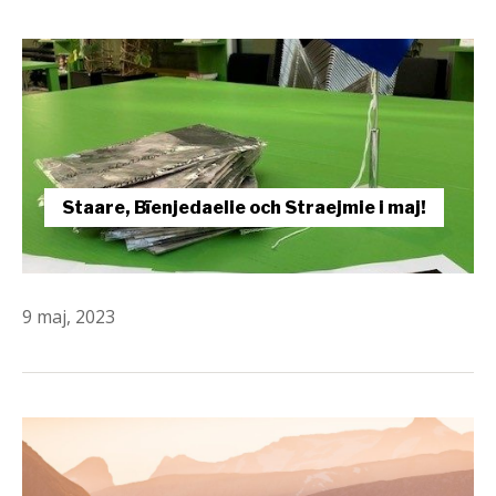
Staare, Bïenjedaelie och Straejmie i maj!
9 maj, 2023