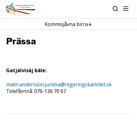
Kommisjåvna birra
Prässa
Gatjálvisáj bále:
malin.andersson.junkka@regeringskansliet.se
Telefåvnnå: 076-136 70 67