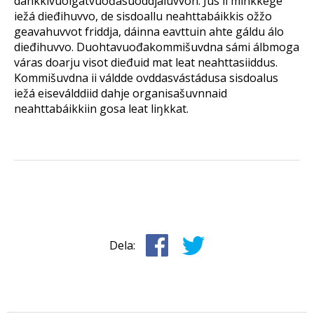
dahkkivuoigatvuođasuoddjáluvvon. Jus ii mihkkege
iežá dieđihuvvo, de sisdoallu neahttabáikkis ožžo
geavahuvvot friddja, dáinna eavttuin ahte gáldu álo
dieđihuvvo. Duohtavuođakommišuvdna sámi álbmoga
váras doarju visot dieđuid mat leat neahttasiiddus.
Kommišuvdna ii váldde ovddasvástádusa sisdoalus
iežá eiseválddiid dahje organisašuvnnaid
neahttabáikkiin gosa leat liŋkkat.
Dela: