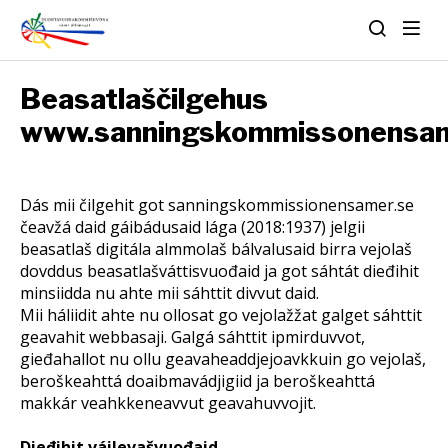
Beasatlaščilgehus
www.sanningskommissonensam
Dás mii čilgehit got sanningskommissionensamer.se
čeavžá daid gáibádusaid lága (2018:1937) jelgii
beasatlaš digitála almmolaš bálvalusaid birra vejolaš
dovddus beasatlašváttisvuođaid ja got sáhtát dieđihit
minsiidda nu ahte mii sáhttit divvut daid.
Mii háliidit ahte nu ollosat go vejolažžat galget sáhttit
geavahit webbasaji. Galgá sáhttit ipmirduvvot,
gieđahallot nu ollu geavaheaddjejoavkkuin go vejolaš,
beroškeahttá doaibmavádjigiid ja beroškeahttá
makkár veahkkeneavvut geavahuvvojit.
Dieđihit váilevašvuođaid