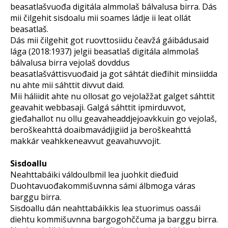
beasatlašvuođa digitála almmolaš bálvalusa birra. Dás
mii čilgehit sisdoalu mii soames ládje ii leat ollát
beasatlaš.
Dás mii čilgehit got ruovttosiidu čeavžá gáibádusaid
lága (2018:1937) jelgii beasatlaš digitála almmolaš
bálvalusa birra vejolaš dovddus
beasatlašváttisvuođaid ja got sáhtát dieđihit minsiidda
nu ahte mii sáhttit divvut daid.
Mii háliidit ahte nu ollosat go vejolažžat galget sáhttit
geavahit webbasaji. Galgá sáhttit ipmirduvvot,
gieđahallot nu ollu geavaheaddjejoavkkuin go vejolaš,
beroškeahttá doaibmavádjigiid ja beroškeahttá
makkár veahkkeneavvut geavahuvvojit.
Sisdoallu
Neahttabáiki váldoulbmil lea juohkit dieđuid
Duohtavuođakommišuvnna sámi álbmoga váras
barggu birra.
Sisdoallu dán neahttabáikkis lea stuorimus oassái
diehtu kommišuvnna bargogohččuma ja barggu birra.