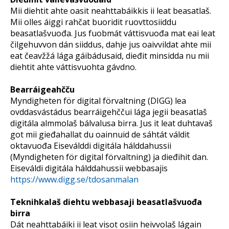
Mii diehtit ahte oasit neahttabáikkis ii leat beasatlaš.
Mii olles áiggi rahčat buoridit ruovttosiiddu
beasatlašvuođa. Jus fuobmát váttisvuođa mat eai leat
čilgehuvvon dán siiddus, dahje jus oaivvildat ahte mii
eat čeavžžá lága gáibádusaid, dieđit minsidda nu mii
diehtit ahte váttisvuohta gávdno.
Bearráigeahčču
Myndigheten för digital förvaltning (DIGG) lea
ovddasvástádus bearráigehččui lága jegii beasatlaš
digitála almmolaš bálvalusa birra. Jus it leat duhtavaš
got mii gieđahallat du oainnuid de sáhtát váldit
oktavuođa Eiseválddi digitála hálddahussii
(Myndigheten för digital förvaltning) ja dieđihit dan.
Eiseváldi digitála hálddahussii webbasajis
https://www.digg.se/tdosanmalan
Teknihkalaš diehtu webbasaji beasatlašvuođa
birra
Dát neahttabáiki ii leat visot osiin heivvolaš lágain