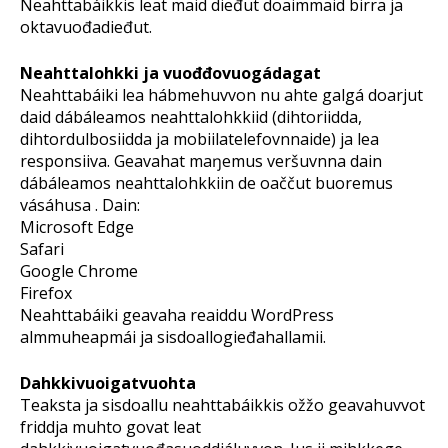
Neahttabáikkis leat maid dieđut doaimmaid birra ja
oktavuođadieđut.
Neahttalohkki ja vuođđovuogádagat
Neahttabáiki lea hábmehuvvon nu ahte galgá doarjut
daid dábáleamos neahttalohkkiid (dihtoriidda,
dihtordulbosiidda ja mobiilatelefovnnaide) ja lea
responsiiva. Geavahat maŋemus veršuvnna dain
dábáleamos neahttalohkkiin de oaččut buoremus
vásáhusa . Dain:
Microsoft Edge
Safari
Google Chrome
Firefox
Neahttabáiki geavaha reaiddu WordPress
almmuheapmái ja sisdoallogieđahallamii.
Dahkkivuoigatvuohta
Teaksta ja sisdoallu neahttabáikkis ožžo geavahuvvot
friddja muhto govat leat